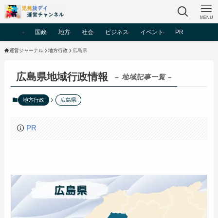
MENU
国政
地方
社会
ビジネス
イベント
PR
運営ジャーナル
地方行政
広島県
広島県地域行政情報
– 地域記事一覧 –
地方行政
広島県
PR