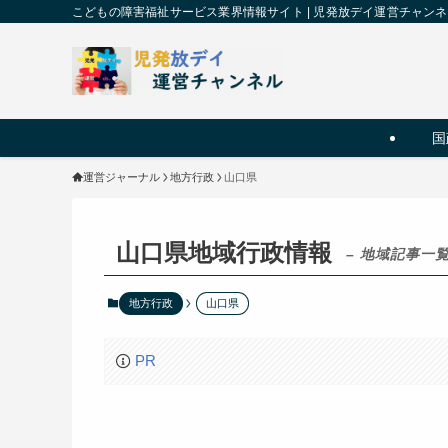
こどもの障害福祉サービス業界情報サイト | 児発放デイ運営チャン
国
運営ジャーナル
地方行政
山口県
山口県地域行政情報
– 地域記事一覧
地方行政
山口県
PR