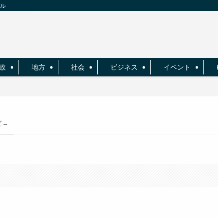
ネル
政
地方
社会
ビジネス
イベント
 –