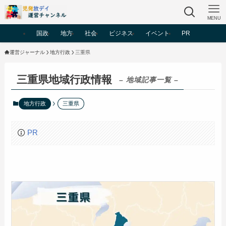
MENU
国政
地方
社会
ビジネス
イベント
PR
運営ジャーナル
地方行政
三重県
三重県地域行政情報
– 地域記事一覧 –
地方行政
三重県
PR