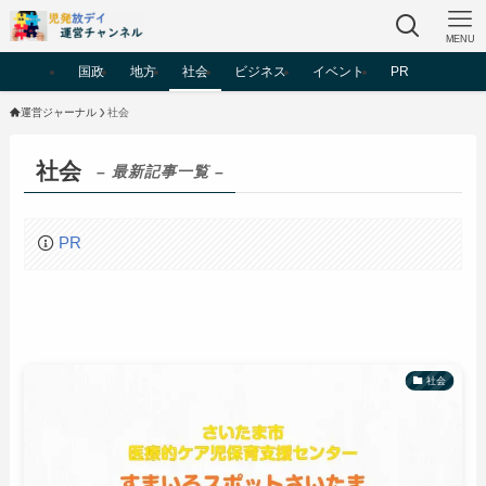
MENU
国政
地方
社会
ビジネス
イベント
PR
運営ジャーナル
社会
社会
– 最新記事一覧 –
PR
社会