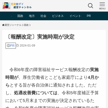
MENU
国政
地方
社会
ビジネス
イベント
PR
運営ジャーナル
国政
〔報酬改定〕実施時期が決定
PR
2024-01-09
令和6年度の障害福祉サービス報酬改定の
実施
時期が
、厚生労働省とこども家庭庁により
4月か
ら
とする旨が各自治体に通知されました。ただ
し、
処遇改善費については
、令和5年度補正予算
において5月末までの実施が決定されているた