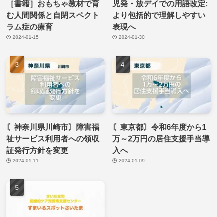
［書籍］おもちゃ教材で育
児発・放デイでの用語改定:
む人間関係と自閉スペクト
より包括的で理解しやすい
ラム症の療育
表現へ
2024-01-15
2024-01-30
〘神奈川県川崎市〙障害福
〘東京都〙令和6年度から1
祉サービス利用者への領収
万～2万円の居住支援手当導
証発行方針を変更
入へ
2024-01-11
2024-01-09