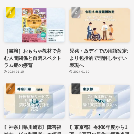
［書籍］おもちゃ教材で育
児発・放デイでの用語改定:
む人間関係と自閉スペクト
より包括的で理解しやすい
ラム症の療育
表現へ
2024-01-15
2024-01-30
〘神奈川県川崎市〙障害福
〘東京都〙令和6年度から1